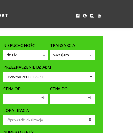
AKT
NIERUCHOMOŚĆ
TRANSAKCJA
PRZEZNACZENIE DZIAŁKI
CENA OD
CENA DO
zł
zł
150 000 zł
150 000 zł
LOKALIZACJA
200 000 zł
200 000 zł
250 000 zł
250 000 zł
NUMER OFERTY