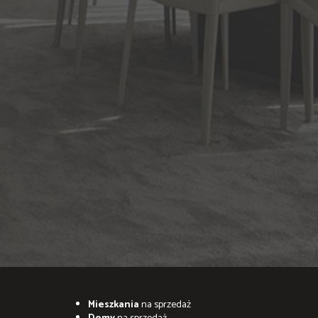
Mieszkania
na sprzedaż