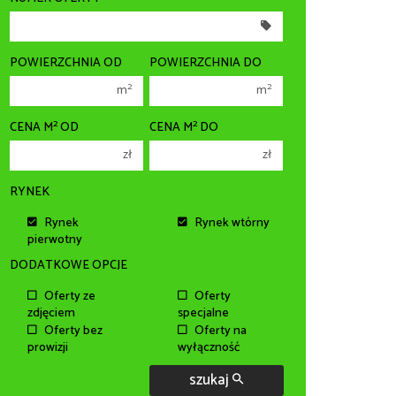
300 000 zł
300 000 zł
350 000 zł
350 000 zł
400 000 zł
400 000 zł
POWIERZCHNIA OD
POWIERZCHNIA DO
450 000 zł
450 000 zł
2
2
m
m
2
2
CENA M
OD
CENA M
DO
zł
zł
RYNEK
Rynek
Rynek wtórny
pierwotny
DODATKOWE OPCJE
Oferty ze
Oferty
zdjęciem
specjalne
Oferty bez
Oferty na
prowizji
wyłączność
szukaj