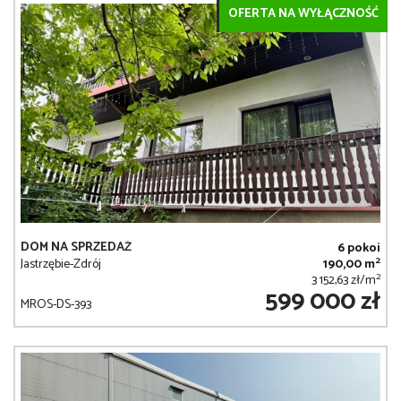
OFERTA NA WYŁĄCZNOŚĆ
DOM NA SPRZEDAŻ
6 pokoi
2
Jastrzębie-Zdrój
190,00 m
2
3 152,63 zł/m
599 000 zł
MROS-DS-393