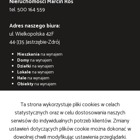
Nieruchomości Marcin Roś
tel. 500 164 559
Adres naszego biura:
ul. Wielkopolska 42F
44-335 Jastrzębie-Zdrój
Mieszkania
na wynajem
Domy
na wynajem
Działki
na wynajem
Lokale
na wynajem
Hale
na wynajem
Obiekty
na wynajem
Mieszkania
na sprzedaż
Domy
na sprzedaż
Ta strona wykorzystuje pliki cookies w celach
Działki
na sprzedaż
statystycznych oraz w celu dostosowania naszych
Lokale
na sprzedaż
Hale
na sprzedaż
serwisów do indywidualnych potrzeb klientów. Zmiany
Obiekty
na sprzedaż
ustawień dotyczących plików cookie można dokonać w
dowolnej chwili modyfikując ustawienia przeglądarki.
STRONA GŁÓWNA
KONTAKT
KUP
SPRZEDAJ