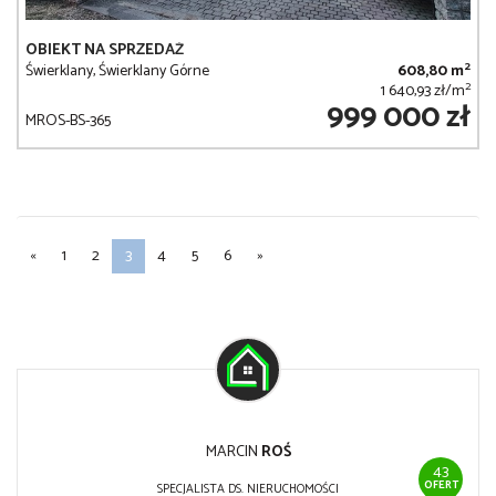
OBIEKT NA SPRZEDAŻ
2
Świerklany, Świerklany Górne
608,80 m
2
1 640,93 zł/m
999 000 zł
MROS-BS-365
«
1
2
3
4
5
6
»
MARCIN
ROŚ
43
OFERT
SPECJALISTA DS. NIERUCHOMOŚCI