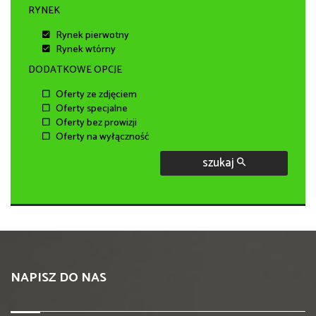
RYNEK
Rynek pierwotny
Rynek wtórny
DODATKOWE OPCJE
Oferty ze zdjęciem
Oferty specjalne
Oferty bez prowizji
Oferty na wyłączność
szukaj
NAPISZ DO NAS