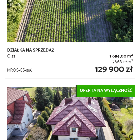
DZIAŁKA NA SPRZEDAŻ
2
Olza
1 694,00 m
2
76,68 zł/m
129 900 zł
MROS-GS-386
OFERTA NA WYŁĄCZNOŚĆ