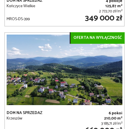
DOM NA SPRZEDAŻ
4 pokoje
2
Kończyce Wielkie
125,87 m
2
2 772,70 zł/m
349 000 zł
MROS-DS-399
OFERTA NA WYŁĄCZNOŚĆ
DOM NA SPRZEDAŻ
6 pokoi
2
Krzeszów
210,00 m
2
3 185,71 zł/m