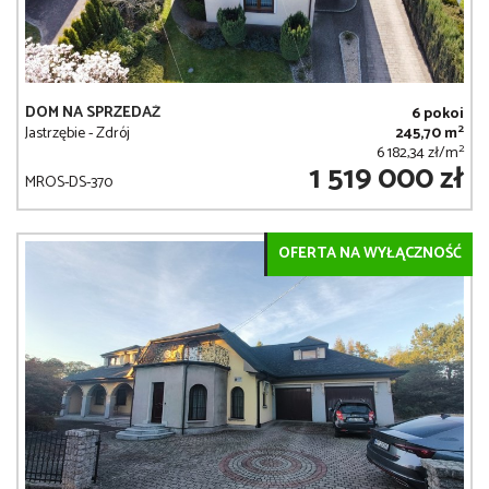
DOM NA SPRZEDAŻ
6 pokoi
2
Jastrzębie - Zdrój
245,70 m
2
6 182,34 zł/m
1 519 000 zł
MROS-DS-370
OFERTA NA WYŁĄCZNOŚĆ