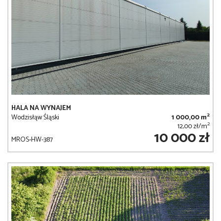
HALA NA WYNAJEM
2
Wodzisłąw Śląski
1 000,00 m
2
12,00 zł/m
10 000 zł
MROS-HW-387