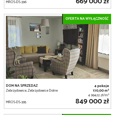
669 000 zł
MROS-DS-396
OFERTA NA WYŁĄCZNOŚĆ
DOM NA SPRZEDAŻ
4 pokoje
2
Zebrzydowice, Zebrzydowice Dolne
170,00 m
2
4 994,12 zł/m
849 000 zł
MROS-DS-395