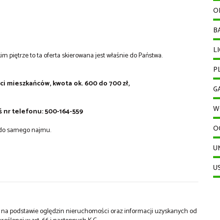
O
B
L
kim piętrze to ta oferta skierowana jest właśnie do Państwa.
P
ści mieszkańców, kwota ok. 600 do 700 zł,
G
W
ś nr telefonu: 500-164-559
O
i do samego najmu.
U
U
st na podstawie oględzin nieruchomości oraz informacji uzyskanych od