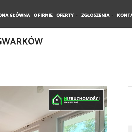
ONA GŁÓWNA
O FIRMIE
OFERTY
ZGŁOSZENIA
KONT
. GWARKÓW