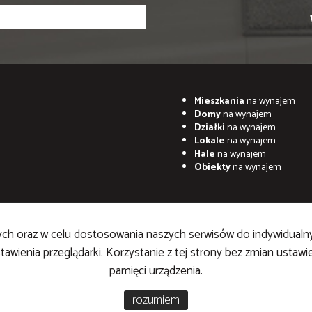
Mieszkania
na wynajem
Domy
na wynajem
Działki
na wynajem
Lokale
na wynajem
Hale
na wynajem
Obiekty
na wynajem
znych oraz w celu dostosowania naszych serwisów do indywidualn
awienia przeglądarki. Korzystanie z tej strony bez zmian ustaw
pamięci urządzenia.
ruchomości
Galactica Virgo
rozumiem