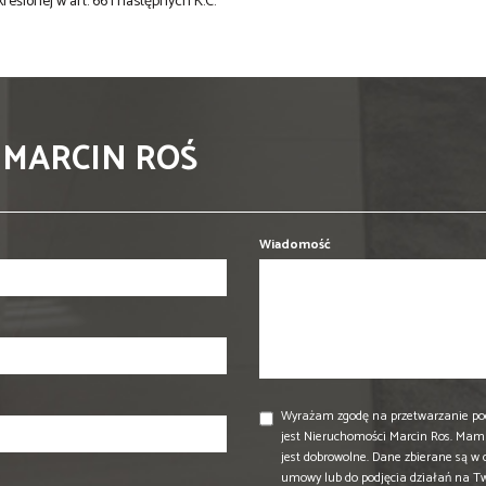
kreślonej w art. 66 i następnych K.C.
 MARCIN ROŚ
Wiadomość
Wyrażam zgodę na przetwarzanie po
jest Nieruchomości Marcin Ros. Mam 
jest dobrowolne. Dane zbierane są w
umowy lub do podjęcia działań na T