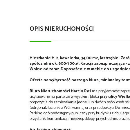
OPIS NIERUCHOMOŚCI
Mieszkanie M-2, kawalerka, 34,00 m2, Jastrzębie- Zdr
spółdzielni ok. 600-700 zł. Kaucja zabezpieczająca 
Wolne od zaraz. Doposażenie w meble do uzgodnien
Oferta na wyłączność naszego biura, minimalny term
Biuro Nieruchomości Marcin Roś
ma przyjemność zaprez
usytuowane na parterze w wysokim, bloku
przy ulicy Wielk
propozycja do zamieszkania jednej lub dwóch osób, osób mło
(odrębna), łazienki z WC i wanną, oraz przedpokoju. Do mies
Parking ogólnodostępny-publiczny przy budynku z obu jego s
przystanki komunikacji miejskiej, sklepy, przychodnie, oraz 
Atuty nieruchomości: