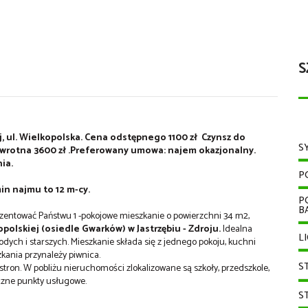
S
ój, ul. Wielkopolska. Cena odstępnego 1100 zł Czynsz do
S
- zwrotna 3600 zł .Preferowany umowa: najem okazjonalny.
ia.
P
in najmu to 12 m-cy.
P
B
entować Państwu 1 -pokojowe mieszkanie o powierzchni 34 m2,
opolskiej (osiedle Gwarków) w Jastrzębiu - Zdroju.
Idealna
L
dych i starszych. Mieszkanie składa się z jednego pokoju, kuchni
zkania przynależy piwnica.
S
tron. W pobliżu nieruchomości zlokalizowane są szkoły, przedszkole,
liczne punkty usługowe.
S