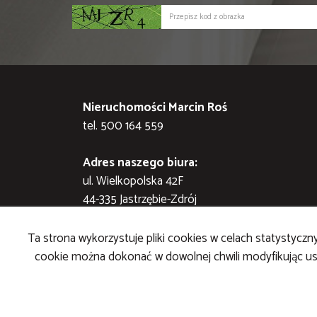
Nieruchomości Marcin Roś
tel. 500 164 559
Adres naszego biura:
ul. Wielkopolska 42F
44-335 Jastrzębie-Zdrój
STRONA GŁÓWNA
KONTAKT
KUP
SPRZEDAJ
Ta strona wykorzystuje pliki cookies w celach statystyc
cookie można dokonać w dowolnej chwili modyfikując ust
Nieruchomości Marcin Roś
2026
Program dla biur nie