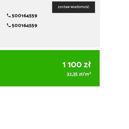
zostaw wiadomość
500164559
500164559
1 100 zł
2
32,35 zł/m