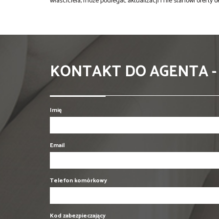
właściciela, może podlegać aktualizacji i nie stanowi oferty o
KONTAKT DO AGENTA -
Imię
Email
Telefon komórkowy
Kod zabezpieczający