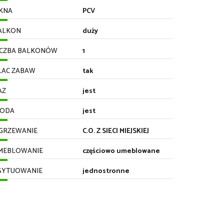
KNA
PCV
ALKON
duży
ICZBA BALKONÓW
1
LAC ZABAW
tak
AZ
jest
ODA
jest
GRZEWANIE
C.O. Z SIECI MIEJSKIEJ
MEBLOWANIE
częściowo umeblowane
SYTUOWANIE
jednostronne