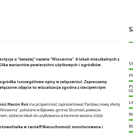
S
stycja o "świeżej" nazwie "Wiosenna". 8 lokali mieszkalnych z
S
ilka wariantów powierzchni użytkowych i ogródków.
P
 i ogródka (szczegółowe opisy w załączeniu). Zapraszamy
P
ałączone zdjęcia to wizualizacja zgodna z rzeczywistym
U
L
ści Marcin Roś
ma przyjemność zaprezentować Państwu nową ofertę
"Wiosenna", położone w Bąkowie, gminie Strumień, powiecie
R
em, oddanie lokali do użytkowania w terminie wiiosna 2025r..
R
fotowoltaika w cenie!!! Nieruchomość monitorowana i