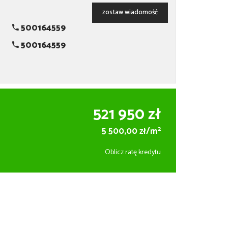
zostaw wiadomość
500164559
500164559
521 950 zł
2
5 500,00 zł/m
Oblicz ratę kredytu