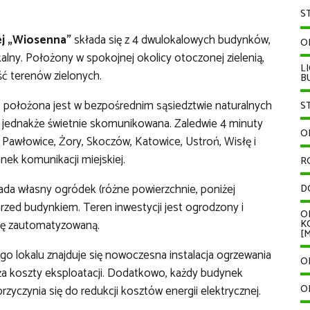
S
j „Wiosenna”
składa się z 4 dwulokalowych budynków,
O
lny. Położony w spokojnej okolicy otoczonej zielenią,
L
ść terenów zielonych.
B
 położona jest w bezpośrednim sąsiedztwie naturalnych
S
, jednakże świetnie skomunikowana. Zaledwie 4 minuty
O
ej Pawłowice, Żory, Skoczów, Katowice, Ustroń, Wisłę i
nek komunikacji miejskiej.
R
ada własny ogródek (różne powierzchnie, poniżej
D
zed budynkiem. Teren inwestycji jest ogrodzony i
O
mę zautomatyzowaną.
K
[M
o lokalu znajduje się nowoczesna instalacja ogrzewania
O
a koszty eksploatacji. Dodatkowo, każdy budynek
zyczynia się do redukcji kosztów energii elektrycznej.
O