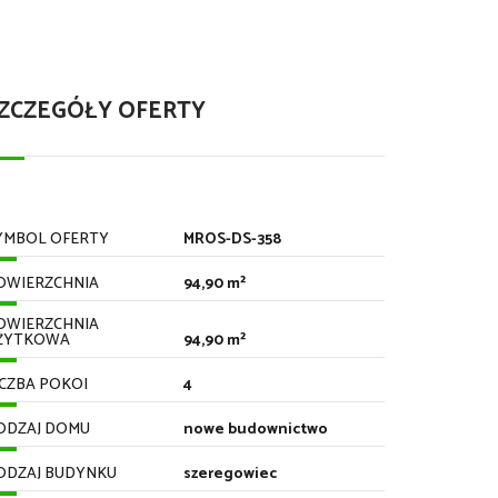
ZCZEGÓŁY OFERTY
YMBOL OFERTY
MROS-DS-358
OWIERZCHNIA
94,90 m²
OWIERZCHNIA
ŻYTKOWA
94,90 m²
ICZBA POKOI
4
ODZAJ DOMU
nowe budownictwo
ODZAJ BUDYNKU
szeregowiec