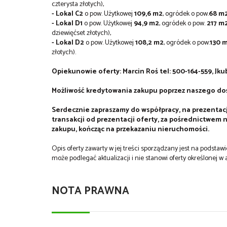
czterysta złotych),
- Lokal C2
o pow. Użytkowej
109,6 m2
, ogródek o pow.
68 m2
- Lokal D1
o pow. Użytkowej
94,9 m2
, ogródek o pow.
217 m2
dziewięćset złotych),
- Lokal D2
o pow. Użytkowej
108,2 m2
, ogródek o pow.
130 
złotych).
Opiekunowie oferty: Marcin Roś tel: 500-164-559, J
kub
Możliwość kredytowania zakupu poprzez naszego d
Serdecznie zapraszamy do współpracy, na prezentacj
transakcji od prezentacji oferty, za pośrednictwe
zakupu, kończąc na przekazaniu nieruchomości.
Opis oferty zawarty w jej treści sporządzany jest na podsta
może podlegać aktualizacji i nie stanowi oferty określonej w a
NOTA PRAWNA