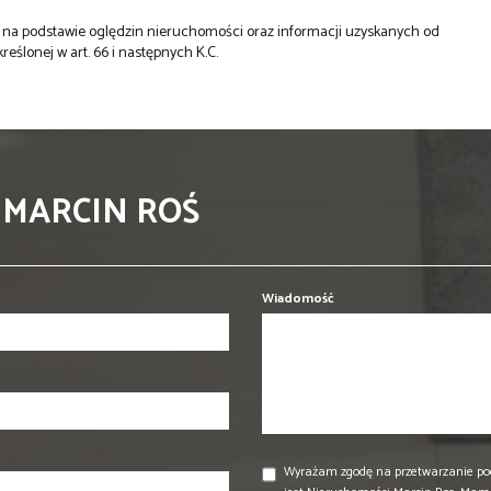
st na podstawie oględzin nieruchomości oraz informacji uzyskanych od
kreślonej w art. 66 i następnych K.C.
 MARCIN ROŚ
Wiadomość
Wyrażam zgodę na przetwarzanie po