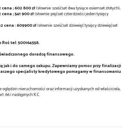
 cena ; 602 800 zł
(słownie: sześćset dwa tysiące osiemset złotych),
 cena ; 541 900 zł
(słownie: pięćset czterdzieści jeden tysięcy
m2 cena : 609900 zł
(słownie: sześćset dziewięć tysięcy dziewięćset
 Roś tel: 500164558.
oświadczonego doradcę finansowego.
ę jak i do samego zakupu. Zapewniamy pomoc przy finalizacji
m naszego specjalisty kredytowego pomagamy w finansowaniu
wie oględzin nieruchomości oraz informacji uzyskanych od właściciela,
rt. 66 i następnych K.C.