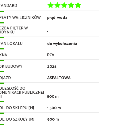
TANDARD
PŁATY WG LICZNIKÓW
prąd, woda
ICZBA PIĘTER W
UDYNKU
1
TAN LOKALU
do wykończenia
KNA
PCV
OK BUDOWY
2024
OJAZD
ASFALTOWA
DLEGŁOŚĆ DO
OMUNIKACJI PUBLICZNEJ
]
500 m
DL. DO SKLEPU [M]
1 500 m
DL. DO SZKOŁY [M]
900 m