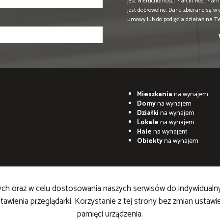
jest Nieruchomości Marcin Ros. Mam 
jest dobrowolne. Dane zbierane są w
umowy lub do podjęcia działań na T
Mieszkania
na wynajem
Domy
na wynajem
Działki
na wynajem
Lokale
na wynajem
Hale
na wynajem
Obiekty
na wynajem
znych oraz w celu dostosowania naszych serwisów do indywidualn
awienia przeglądarki. Korzystanie z tej strony bez zmian ustaw
pamięci urządzenia.