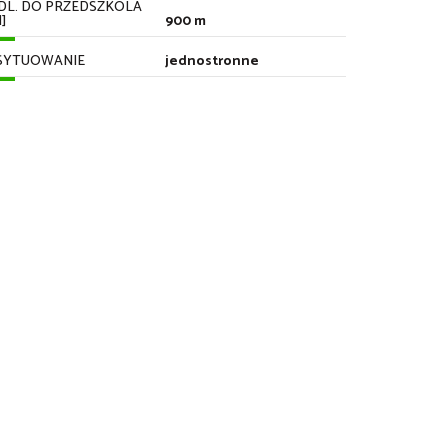
DL. DO PRZEDSZKOLA
]
900 m
SYTUOWANIE
jednostronne