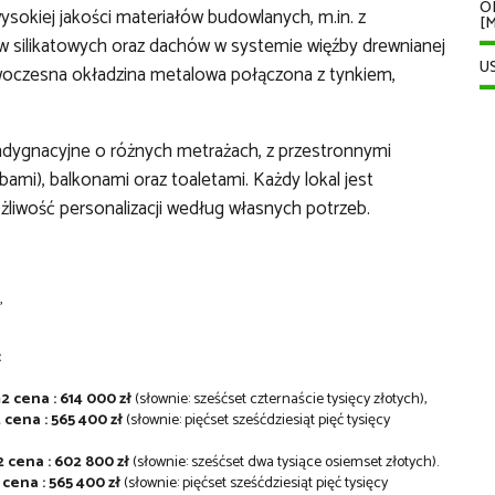
O
sokiej jakości materiałów budowlanych, m.in. z
[M
w silikatowych oraz dachów w systemie więźby drewnianej
U
oczesna okładzina metalowa połączona z tynkiem,
ygnacyjne o różnych metrażach, z przestronnymi
bami), balkonami oraz toaletami. Każdy lokal jest
liwość personalizacji według własnych potrzeb.
,
:
2 cena : 614 000 zł
(słownie: sześćset czternaście tysięcy złotych),
 cena : 565 400 zł
(słownie: pięćset sześćdziesiąt pięć tysięcy
 cena : 602 800 zł
(słownie: sześćset dwa tysiące osiemset złotych).
 cena : 565 400 zł
(słownie: pięćset sześćdziesiąt pięć tysięcy