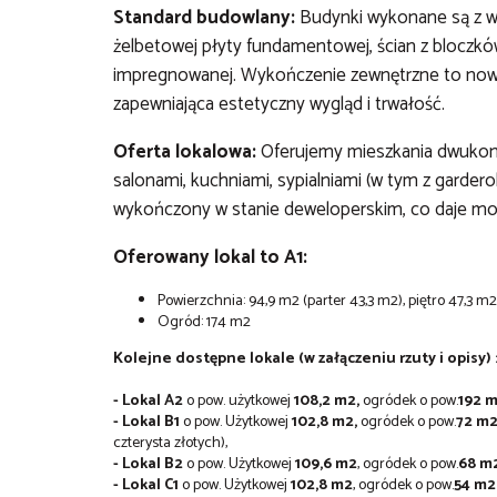
Standard budowlany:
Budynki wykonane są z wy
żelbetowej płyty fundamentowej, ścian z bloczkó
impregnowanej. Wykończenie zewnętrzne to now
zapewniająca estetyczny wygląd i trwałość.
Oferta lokalowa:
Oferujemy mieszkania dwukond
salonami, kuchniami, sypialniami (w tym z gardero
wykończony w stanie deweloperskim, co daje moż
Oferowany lokal to A1:
Powierzchnia: 94,9 m2 (parter 43,3 m2), piętro 47,3 m2
Ogród: 174 m2
Kolejne dostępne lokale (w załączeniu rzuty i opisy) 
- Lokal A2
o pow. użytkowej
108,2 m2,
ogródek o pow.
192 m
- Lokal B1
o pow. Użytkowej
102,8 m2,
ogródek o pow.
72 m2
czterysta złotych),
- Lokal B2
o pow. Użytkowej
109,6 m2
, ogródek o pow.
68 m2
- Lokal C1
o pow. Użytkowej
102,8 m2
, ogródek o pow.
54 m2