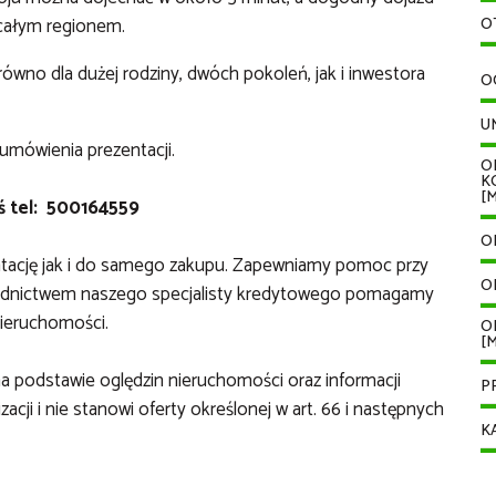
 całym regionem.
O
no dla dużej rodziny, dwóch pokoleń, jak i inwestora
O
U
umówienia prezentacji.
O
K
[M
ś tel: 500164559
O
ntację jak i do samego zakupu. Zapewniamy pomoc przy
O
 pośrednictwem naszego specjalisty kredytowego pomagamy
nieruchomości.
O
[M
 na podstawie oględzin nieruchomości oraz informacji
P
cji i nie stanowi oferty określonej w art. 66 i następnych
K