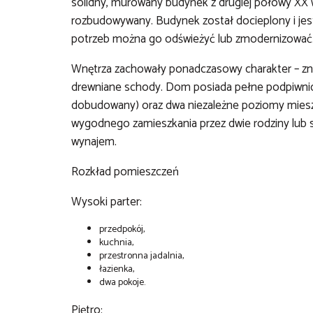
solidny, murowany budynek z drugiej połowy XX w
rozbudowywany. Budynek został docieplony i je
potrzeb można go odświeżyć lub zmodernizować
Wnętrza zachowały ponadczasowy charakter – znaj
drewniane schody. Dom posiada pełne podpiwnicze
dobudowany) oraz dwa niezależne poziomy mieszk
wygodnego zamieszkania przez dwie rodziny lub s
wynajem.
Rozkład pomieszczeń
Wysoki parter:
przedpokój,
kuchnia,
przestronna jadalnia,
łazienka,
dwa pokoje.
Piętro: