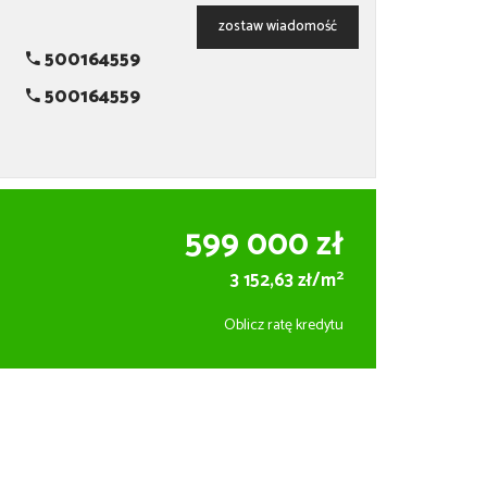
zostaw wiadomość
500164559
500164559
599 000 zł
2
3 152,63 zł/m
Oblicz ratę kredytu