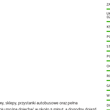
Z
U
D
K
P
S
P
O
R
G
W
wy, sklepy, przystanki autobusowe oraz pełna
D
droju można dojechać w około 5 minut, a dogodny dojazd