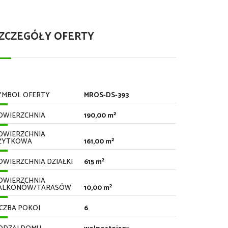
ZCZEGÓŁY OFERTY
YMBOL OFERTY
MROS-DS-393
OWIERZCHNIA
190,00 m²
OWIERZCHNIA
ŻYTKOWA
161,00 m²
OWIERZCHNIA DZIAŁKI
615 m²
OWIERZCHNIA
ALKONÓW/TARASÓW
10,00 m²
ICZBA POKOI
6