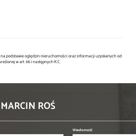
st na podstawie oględzin nieruchomości oraz informacji uzyskanych od
kreślonej w art. 66 i następnych K.C.
 MARCIN ROŚ
Wiadomość