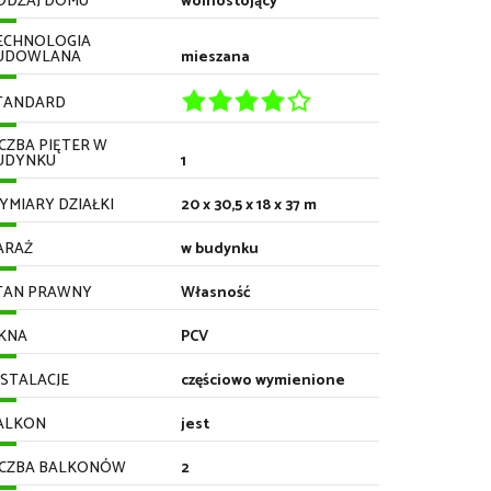
ODZAJ DOMU
wolnostojący
ECHNOLOGIA
UDOWLANA
mieszana
TANDARD
ICZBA PIĘTER W
UDYNKU
1
YMIARY DZIAŁKI
20 x 30,5 x 18 x 37 m
ARAŻ
w budynku
TAN PRAWNY
Własność
KNA
PCV
NSTALACJE
częściowo wymienione
ALKON
jest
ICZBA BALKONÓW
2