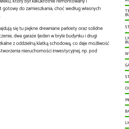
ieku, który był kilkukrotnie remontowany i
R
st gotowy do zamieszkania, choć według własnych
T
B
.
S
dują się tu piękne drewniane parkiety oraz solidne
nie, dwa garaże (jeden w bryle budynku i drugi
L
B
alne z oddzielną klatką schodową, co daje możliwość
tworzenia nieruchomości inwestycyjnej, np. pod
W
G
S
O
I
B
L