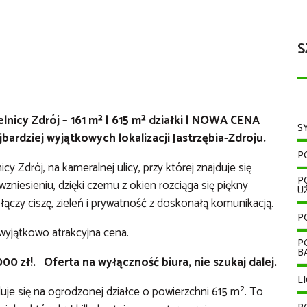
S
nicy Zdrój – 161 m² | 615 m² działki | NOWA CENA
S
bardziej wyjątkowych lokalizacji Jastrzębia-Zdroju.
P
Zdrój, na kameralnej ulicy, przy której znajduje się
P
zniesieniu, dzięki czemu z okien rozciąga się piękny
U
łączy ciszę, zieleń i prywatność z doskonałą komunikacją.
P
 wyjątkowo atrakcyjna cena.
P
B
000 zł!.
Oferta na wyłączność biura, nie szukaj dalej.
L
je się na ogrodzonej działce o powierzchni 615 m². To