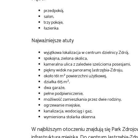
przedpokój,
salon,
trzy pokoje,
łazienka.
Najważniejsze atuty
wyjątkowa lokalizacja w centrum dzielnicy Zdrój,
spokojna, zielona okolica,
kameralna ulica z zaledwie sześcioma posesjami,
piękny widok na panoramę Jastrzębia-Zdroju,
około 161 m² powierzchni użytkowej,
działka 615 m²,
dwa garaże,
pełne podpiwniczenie,
możliwość zamieszkania przez dwie rodziny,
ogrzewanie miejskie,
kanalizacja, wodociąg i gaz,
wymieniona stolarka okienna.
W najbliższym otoczeniu znajdują się Park Zdrojo
infrastruktura miejska. Do centrum Jastrzębia-Z