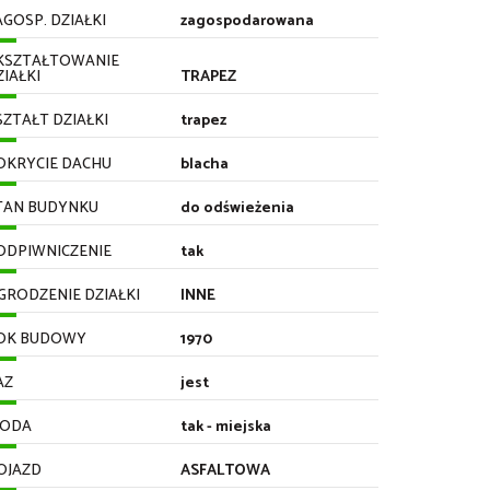
AGOSP. DZIAŁKI
zagospodarowana
KSZTAŁTOWANIE
ZIAŁKI
TRAPEZ
SZTAŁT DZIAŁKI
trapez
OKRYCIE DACHU
blacha
TAN BUDYNKU
do odświeżenia
ODPIWNICZENIE
tak
GRODZENIE DZIAŁKI
INNE
OK BUDOWY
1970
AZ
jest
ODA
tak - miejska
OJAZD
ASFALTOWA