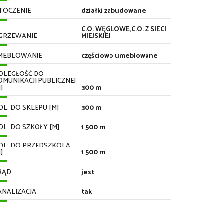
TOCZENIE
działki zabudowane
C.O. WĘGLOWE,C.O. Z SIECI
GRZEWANIE
MIEJSKIEJ
MEBLOWANIE
częściowo umeblowane
DLEGŁOŚĆ DO
OMUNIKACJI PUBLICZNEJ
]
300 m
DL. DO SKLEPU [M]
300 m
DL. DO SZKOŁY [M]
1 500 m
DL. DO PRZEDSZKOLA
]
1 500 m
RĄD
jest
ANALIZACJA
tak