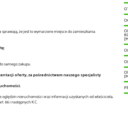
O
O
O
a sprawiają, że jest to wymarzone miejsce do zamieszkania.
K
[M
tę:
O
O
 do samego zakupu.
O
zentacji oferty, za pośrednictwem naszego specjalisty
[M
ruchomości.
P
wie oględzin nieruchomości oraz informacji uzyskanych od właściciela,
rt. 66 i następnych K.C.