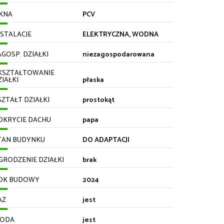
KNA
PCV
NSTALACJE
ELEKTRYCZNA, WODNA
AGOSP. DZIAŁKI
niezagospodarowana
KSZTAŁTOWANIE
ZIAŁKI
płaska
SZTAŁT DZIAŁKI
prostokąt
OKRYCIE DACHU
papa
TAN BUDYNKU
DO ADAPTACJI
GRODZENIE DZIAŁKI
brak
OK BUDOWY
2024
AZ
jest
ODA
jest