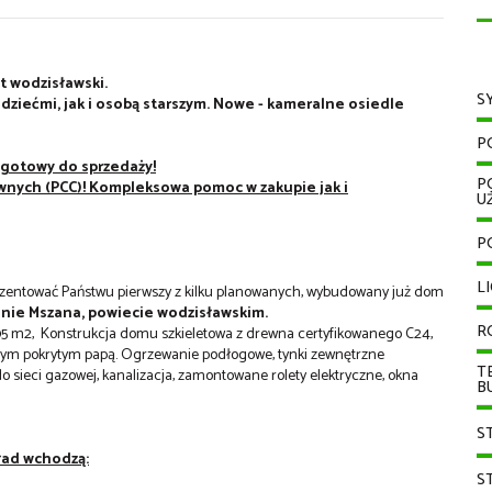
t wodzisławski.
S
 dziećmi, jak i osobą starszym. Nowe - kameralne osiedle
P
 gotowy do sprzedaży!
P
wnych (PCC)! Kompleksowa pomoc w zakupie jak i
U
P
L
zentować Państwu pierwszy z kilku planowanych, wybudowany już dom
nie Mszana, powiecie wodzisławskim.
R
95 m2, Konstrukcja domu szkieletowa z drewna certyfikowanego C24,
ym pokrytym papą. Ogrzewanie podłogowe, tynki zewnętrzne
T
o sieci gazowej, kanalizacja, zamontowane rolety elektryczne, okna
B
S
ład wchodzą:
S