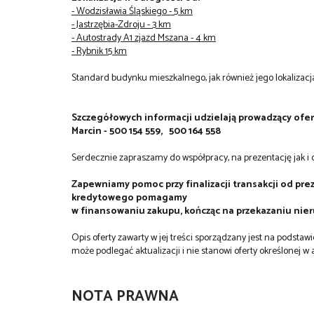
- Wodzisławia Śląskiego - 5 km
- Jastrzębia-Zdroju - 3 km
- Autostrady A1 zjazd Mszana - 4 km
- Rybnik 15 km
Standard budynku mieszkalnego, jak również jego lokalizacj
Szczegółowych informacji udzielają
prowadzący ofer
Marcin - 500 154 559,
500 164 558
Serdecznie zapraszamy do współpracy, na prezentację jak i
Zapewniamy pomoc przy finalizacji transakcji od pre
kredytowego pomagamy
w finansowaniu zakupu, kończąc na przekazaniu nie
Opis oferty zawarty w jej treści sporządzany jest na podsta
może podlegać aktualizacji i nie stanowi oferty określonej w a
NOTA PRAWNA