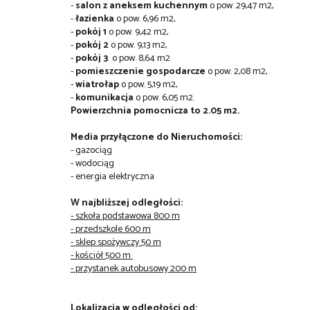
-
salon z aneksem kuchennym
o pow. 29,47 m2,
-
łazienka
o pow. 6,96 m2,
-
pokój 1
o pow. 9,42 m2,
-
pokój 2
o pow. 9,13 m2,
-
pokój 3
o pow. 8,64 m2
-
pomieszczenie gospodarcze
o pow. 2,08 m2,
-
wiatrołap
o pow. 5,19 m2,
-
komunikacja
o pow. 6,05 m2.
Powierzchnia pomocnicza to 2.05 m2.
Media przyłączone do Nieruchomości:
- gazociąg
- wodociąg
- energia elektryczna
W najbliższej odległości:
- szkoła podstawowa 800 m
- przedszkole 600 m
- sklep spożywczy 50 m
- kościół 500 m
- przystanek autobusowy 200 m
Lokalizacja w odległości od: