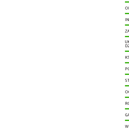
O
I
Z
U
D
K
P
S
O
R
G
W