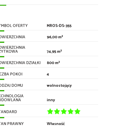
YMBOL OFERTY
MROS-DS-355
OWIERZCHNIA
96,00 m²
OWIERZCHNIA
ŻYTKOWA
74,95 m²
OWIERZCHNIA DZIAŁKI
800 m²
ICZBA POKOI
4
ODZAJ DOMU
wolnostojący
ECHNOLOGIA
UDOWLANA
inny
TANDARD
TAN PRAWNY
Własność