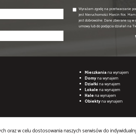
Wyrażam zgodę na przetwarzanie po
jest Nieruchomości Marcin Ros. Mam 
jest dobrowolne. Dane zbierane są w
umowy lub do podjęcia działań na T
Mieszkania
na wynajem
Domy
na wynajem
Działki
na wynajem
Lokale
na wynajem
Hale
na wynajem
Obiekty
na wynajem
znych oraz w celu dostosowania naszych serwisów do indywidualn