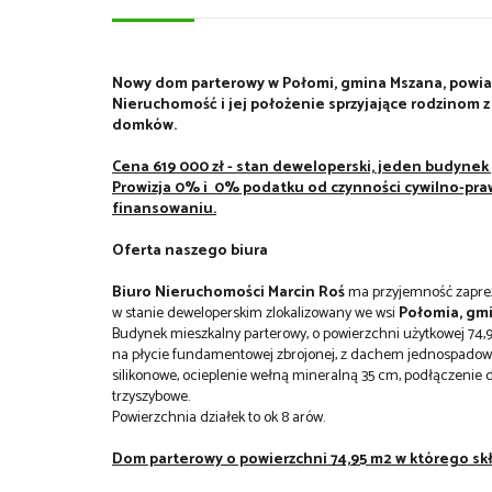
Nowy dom parterowy w Połomi, gmina Mszana, powia
Nieruchomość i jej położenie sprzyjające rodzinom z
domków.
Cena 619 000 zł - stan deweloperski, jeden budynek
Prowizja 0% i 0% podatku od czynności cywilno-pra
finansowaniu.
Oferta naszego biura
Biuro Nieruchomości Marcin Roś
ma przyjemność zapre
w stanie deweloperskim zlokalizowany we wsi
Połomia, gmi
Budynek mieszkalny parterowy, o powierzchni użytkowej 74,
na płycie fundamentowej zbrojonej, z dachem jednospadow
silikonowe, ocieplenie wełną mineralną 35 cm, podłączenie d
trzyszybowe.
Powierzchnia działek to ok 8 arów.
Dom parterowy o powierzchni 74,95 m2 w którego sk