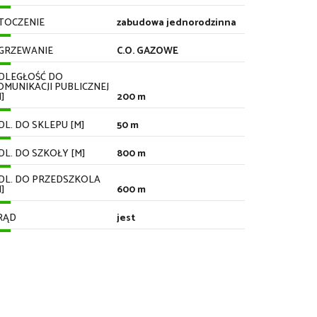
TOCZENIE
zabudowa jednorodzinna
GRZEWANIE
C.O. GAZOWE
DLEGŁOŚĆ DO
OMUNIKACJI PUBLICZNEJ
]
200 m
DL. DO SKLEPU [M]
50 m
DL. DO SZKOŁY [M]
800 m
DL. DO PRZEDSZKOLA
]
600 m
RĄD
jest