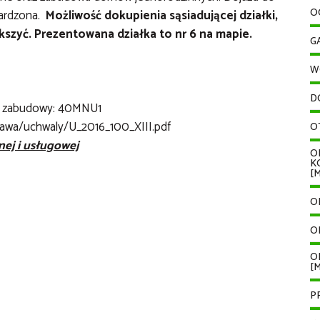
O
wardzona.
Możliwość dokupienia sąsiadującej działki,
szyć. Prezentowana działka to nr 6 na mapie.
G
W
D
go zabudowy: 40MNU1
szawa/uchwaly/U_2016_100_XIII.pdf
O
ej i usługowej
O
K
[M
O
O
O
[M
P