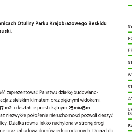
anicach Otuliny Parku Krajobrazowego Beskidu
S
uski.
P
P
S
W
S
ść zaprezentować Państwu działkę budowlano-
Z
acja z sielskim klimatem oraz pięknymi widokami.
47
m2
o kształcie prostokątnym
25mx45m
.
U
D
raz niezwykłe położenie nieruchomości pozwoli cieszyć
cy. Działka równa, lekko nachylona w stronę drogi
K
owane oraz zabudowa domów jednorodzinnych. Dojazd do