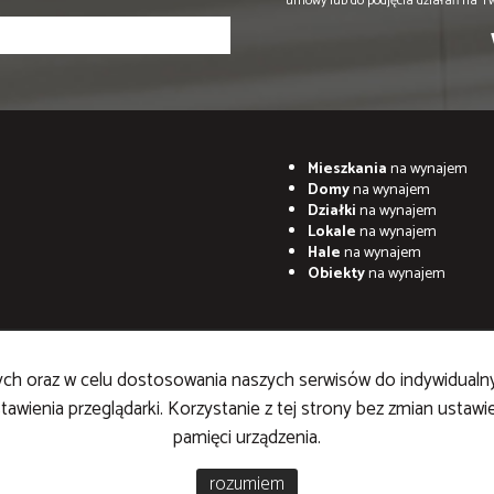
umowy lub do podjęcia działań na T
Mieszkania
na wynajem
Domy
na wynajem
Działki
na wynajem
Lokale
na wynajem
Hale
na wynajem
Obiekty
na wynajem
znych oraz w celu dostosowania naszych serwisów do indywidualn
awienia przeglądarki. Korzystanie z tej strony bez zmian ustaw
pamięci urządzenia.
ruchomości
Galactica Virgo
rozumiem