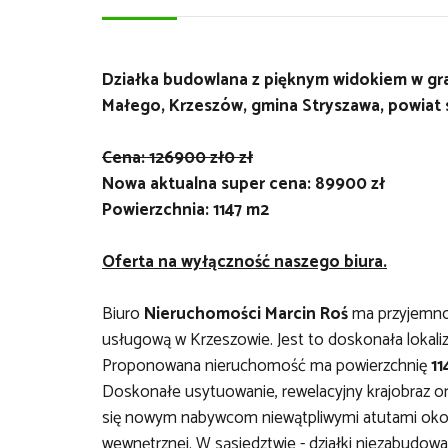
Działka budowlana z pięknym widokiem w gr
Małego, Krzeszów, gmina Stryszawa, powiat s
Cena:
126900 zł
0 zł
Nowa aktualna super cena: 89900 zł
Powierzchnia: 1147 m2
Oferta na wyłączność naszego biura.
Biuro
Nieruchomości Marcin Roś
ma przyjemno
usługową w Krzeszowie. Jest to doskonała lokaliz
Proponowana nieruchomość ma powierzchnię
11
Doskonałe usytuowanie, rewelacyjny krajobraz o
się nowym nabywcom niewątpliwymi atutami okoli
wewnętrznej. W sąsiedztwie - działki niezabud