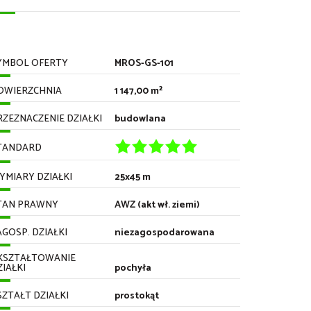
YMBOL OFERTY
MROS-GS-101
OWIERZCHNIA
1 147,00 m²
RZEZNACZENIE DZIAŁKI
budowlana
TANDARD
YMIARY DZIAŁKI
25x45 m
TAN PRAWNY
AWZ (akt wł. ziemi)
AGOSP. DZIAŁKI
niezagospodarowana
KSZTAŁTOWANIE
ZIAŁKI
pochyła
SZTAŁT DZIAŁKI
prostokąt