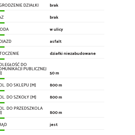
GRODZENIE DZIAŁKI
brak
AZ
brak
ODA
w ulicy
OJAZD
asfalt
TOCZENIE
działki niezabudowane
DLEGŁOŚĆ DO
OMUNIKACJI PUBLICZNEJ
]
50 m
DL. DO SKLEPU [M]
800 m
DL. DO SZKOŁY [M]
800 m
DL. DO PRZEDSZKOLA
]
800 m
RĄD
jest