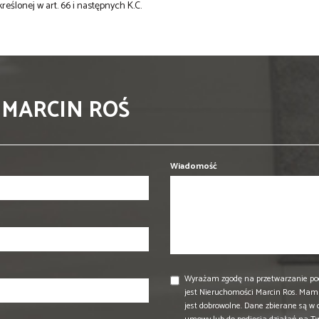
kreślonej w art. 66 i następnych K.C.
 MARCIN ROŚ
Wiadomość
Wyrażam zgodę na przetwarzanie po
jest Nieruchomości Marcin Ros. Mam 
jest dobrowolne. Dane zbierane są w