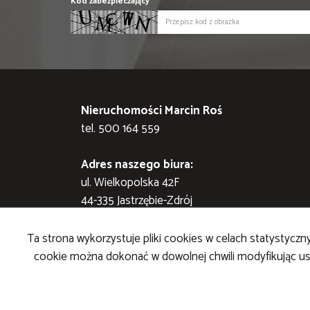
Kod zabezpieczający
Nieruchomości Marcin Roś
tel. 500 164 559
Adres naszego biura:
ul. Wielkopolska 42F
44-335 Jastrzębie-Zdrój
STRONA GŁÓWNA
KONTAKT
KUP
SPRZEDAJ
Ta strona wykorzystuje pliki cookies w celach statystyc
cookie można dokonać w dowolnej chwili modyfikując ust
Nieruchomości Marcin Roś
2026
Program dla biur nie