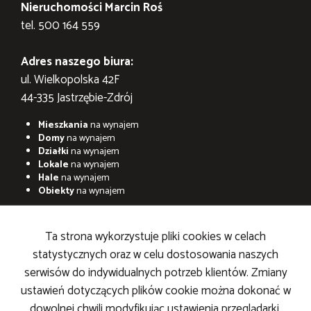
Nieruchomości Marcin Roś
tel. 500 164 559
Adres naszego biura:
ul. Wielkopolska 42F
44-335 Jastrzębie-Zdrój
Mieszkania
na wynajem
Domy
na wynajem
Działki
na wynajem
Lokale
na wynajem
Hale
na wynajem
Obiekty
na wynajem
Mieszkania
na sprzedaż
Domy
na sprzedaż
Ta strona wykorzystuje pliki cookies w celach
Działki
na sprzedaż
statystycznych oraz w celu dostosowania naszych
Lokale
na sprzedaż
Hale
na sprzedaż
serwisów do indywidualnych potrzeb klientów. Zmiany
Obiekty
na sprzedaż
ustawień dotyczących plików cookie można dokonać w
dowolnej chwili modyfikując ustawienia przeglądarki.