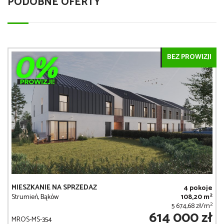
PODOBNE OFERTY
BEZ PROWIZJI
MIESZKANIE NA SPRZEDAŻ
4 pokoje
2
Strumień, Bąków
108,20 m
2
5 674,68 zł/m
614 000 zł
MROS-MS-354