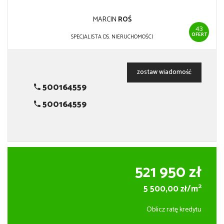
MARCIN
ROŚ
43
OFERT
SPECJALISTA DS. NIERUCHOMOŚCI
zostaw wiadomość
500164559
500164559
521 950 zł
2
5 500,00 zł/m
Oblicz ratę kredytu