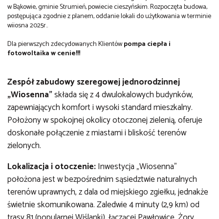
w Bąkowie, gminie Strumień, powiecie cieszyńskim. Rozpoczęta budowa,
postępująca zgodnie z planem, oddanie lokali do użytkowania w terminie
wiiosna 2025r..
Dla pierwszych zdecydowanych Klientów
pompa ciepła i
fotowoltaika w cenie!!!
Zespół zabudowy szeregowej jednorodzinnej
„Wiosenna”
składa się z 4 dwulokalowych budynków,
zapewniających komfort i wysoki standard mieszkalny.
Położony w spokojnej okolicy otoczonej zielenią, oferuje
doskonałe połączenie z miastami i bliskość terenów
zielonych.
Lokalizacja i otoczenie:
Inwestycja „Wiosenna”
położona jest w bezpośrednim sąsiedztwie naturalnych
terenów uprawnych, z dala od miejskiego zgiełku, jednakże
świetnie skomunikowana. Zaledwie 4 minuty (2,9 km) od
trasy 81 (popularnej Wiślanki), łączącej Pawłowice, Żory,