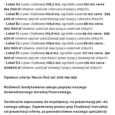
- Lokal A2
o pow. użytkowej
108,2 m2,
ogródek o pow.
192 m2 cena :
614 000 zł
(słownie: sześćset czternaście tysięcy złotych),
- Lokal B1
o pow. Użytkowej
102,8 m2,
ogródek o pow.
72 m2 cena : 565
400 zł
(słownie: pięćset sześćdziesiąt pięć tysięcy czterysta złotych),
- Lokal B2
o pow. Użytkowej
109,6 m2
, ogródek o pow.
68 m2 cena :
602 800 zł
(słownie: sześćset dwa tysiące osiemset złotych).
- Lokal C1
o pow. Użytkowej
102,8 m2
, ogródek o pow.
54 m2 cena : 565
400 zł
(słownie: pięćset sześćdziesiąt pięć tysięcy czterysta złotych),
- Lokal C2
o pow. Użytkowej
109,6 m2
, ogródek o pow.
68 m2 cena ;
602 800 zł
(słownie: sześćset dwa tysiące osiemset złotych),
- Lokal D1
o pow. Użytkowej
94,9 m2
, ogródek o pow.
217 m2 cena ; 541
900 zł
(słownie: pięćset czterdzieści jeden tysięcy dziewięćset złotych),
- Lokal D2
o pow. Użytkowej
108,2 m2
, ogródek o pow.
130 m2 cena :
609900 zł
(słownie: sześćset dziewięć tysięcy dziewięćset złotych).
Opiekun oferty: Marcin Roś tel: 500-164-559
Możliwość kredytowania zakupu poprzez naszego
doświadczonego doradcę finansowego.
Serdecznie zapraszamy do współpracy, na prezentację jak i do
samego zakupu. Zapewniamy pomoc przy finalizacji transakcji
od prezentacji oferty, za pośrednictwem naszego specjalisty