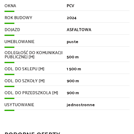
OKNA
PCV
ROK BUDOWY
2024
DOJAZD
ASFALTOWA
UMEBLOWANIE
puste
ODLEGŁOŚĆ DO KOMUNIKACJI
PUBLICZNEJ [M]
500 m
ODL. DO SKLEPU [M]
1 500 m
ODL. DO SZKOŁY [M]
900 m
ODL. DO PRZEDSZKOLA [M]
900 m
USYTUOWANIE
jednostronne